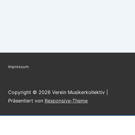
Footer-
Impressum
Menü
Copyright © 2026
Verein Musikerkollektiv
|
Präsentiert von
Responsive-Theme